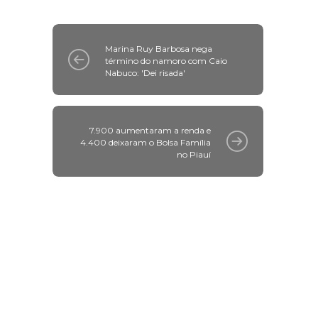
Marina Ruy Barbosa nega
término do namoro com Caio
Nabuco: 'Dei risada'
7.900 aumentaram a renda e
4.400 deixaram o Bolsa Família
no Piauí