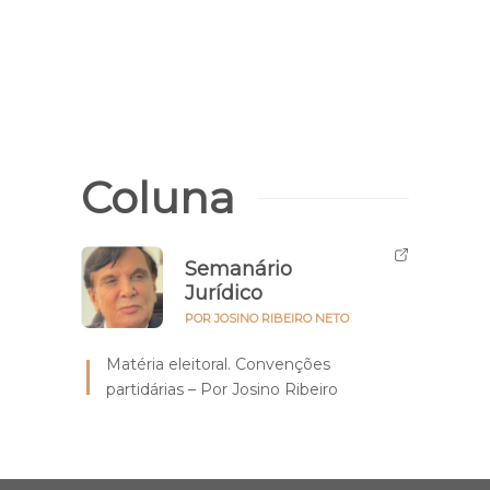
Ente
será 
no Pi
Coluna
Semanário
Jurídico
POR JOSINO RIBEIRO NETO
Matéria eleitoral. Convenções
partidárias – Por Josino Ribeiro