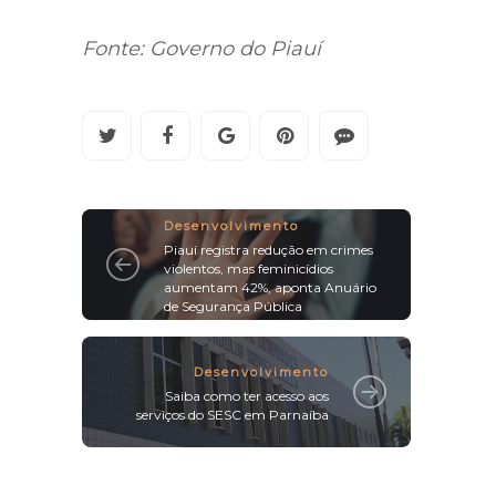
Fonte: Governo do Piauí
Desenvolvimento
Piauí registra redução em crimes
violentos, mas feminicídios
aumentam 42%, aponta Anuário
de Segurança Pública
Desenvolvimento
Saiba como ter acesso aos
serviços do SESC em Parnaíba