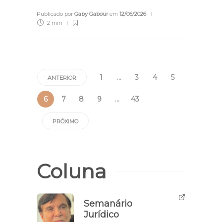
Publicado por
Gaby Gabour
em
12/06/2026
2 min
1
…
3
4
5
ANTERIOR
6
7
8
9
…
43
PRÓXIMO
Coluna
Semanário
Jurídico