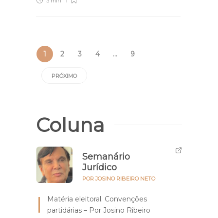
3 min
1
2
3
4
…
9
PRÓXIMO
Coluna
Semanário
Jurídico
POR JOSINO RIBEIRO NETO
Matéria eleitoral. Convenções
partidárias – Por Josino Ribeiro