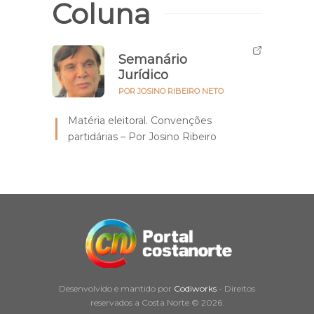
Coluna
Semanário
Jurídico
POR JOSINO RIBEIRO NETO
Matéria eleitoral. Convenções
partidárias – Por Josino Ribeiro
Desenvolvido e mantido por
Codiworks
- Direitos
reservados a Costa Norte © 2026.