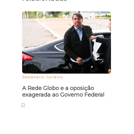
Semanário Jurídico
Semaná
A Rede Globo e a oposição
Brasi
exagerada ao Governo Federal
disfa