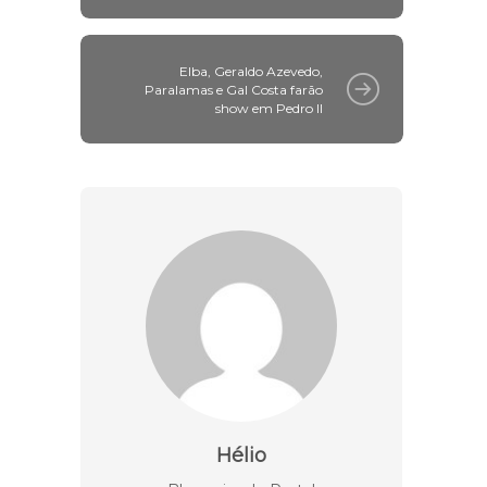
Elba, Geraldo Azevedo,
Paralamas e Gal Costa farão
show em Pedro II
Hélio