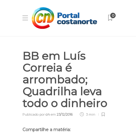
0
BB em Luís
Correia é
arrombado;
Quadrilha leva
todo o dinheiro
Publicado por
cn
em
23/12/2016
3 min