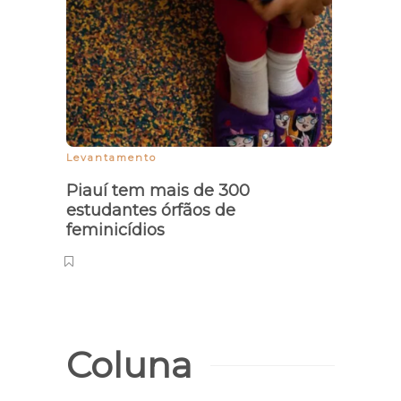
Irac
Inte
Violê
Levantamento
Piauí tem mais de 300
estudantes órfãos de
feminicídios
Coluna