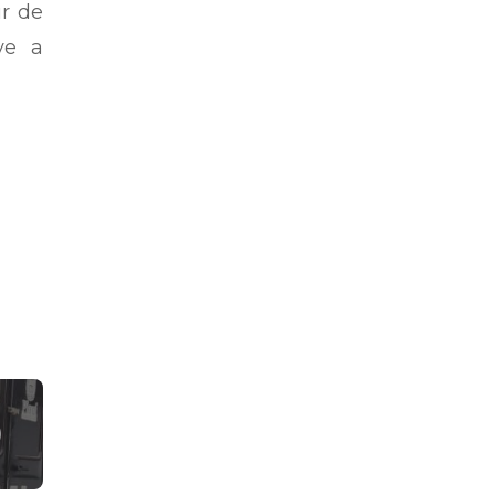
r de
ve a