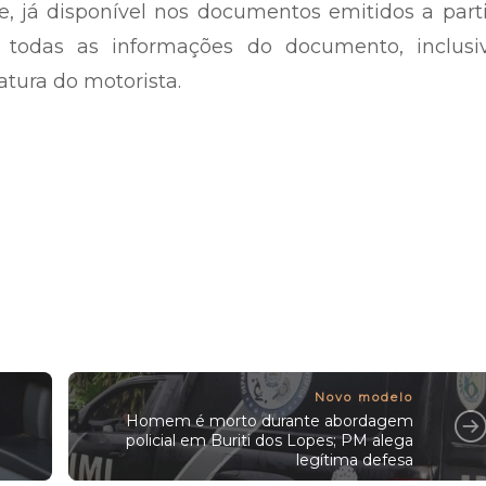
 já disponível nos documentos emitidos a parti
 todas as informações do documento, inclusi
atura do motorista.
Novo modelo
Homem é morto durante abordagem
policial em Buriti dos Lopes; PM alega
legítima defesa