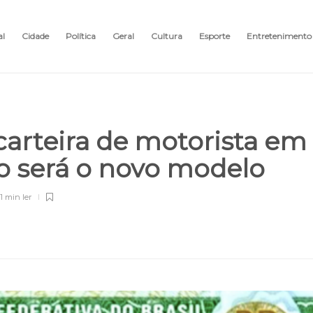
al
Cidade
Política
Geral
Cultura
Esporte
Entretenimento
 carteira de motorista em
o será o novo modelo
1 min
ler