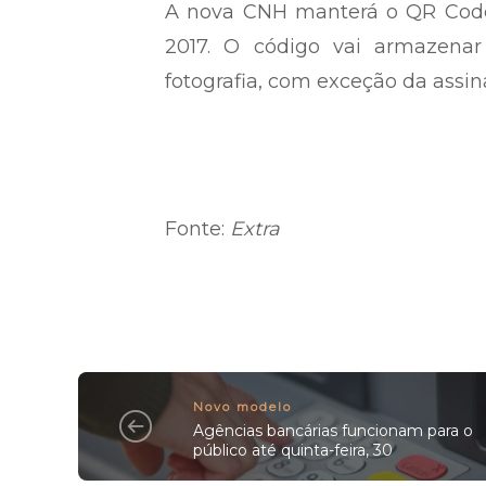
A nova CNH manterá o QR Code,
2017. O código vai armazenar
fotografia, com exceção da assin
Fonte:
Extra
Novo modelo
Agências bancárias funcionam para o
público até quinta-feira, 30