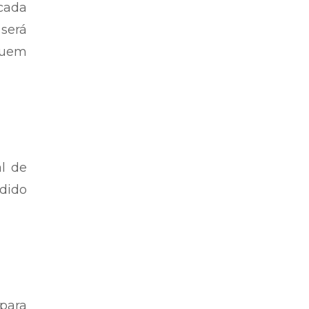
cada
 será
quem
l de
dido
para