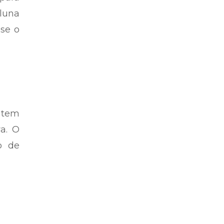
oluna
se o
 tem
va. O
o de