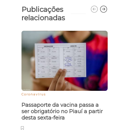
Publicações
relacionadas
Coronavírus
Acide
Passaporte da vacina passa a
Jove
ser obrigatório no Piauí a partir
enqu
desta sexta-feira
bair