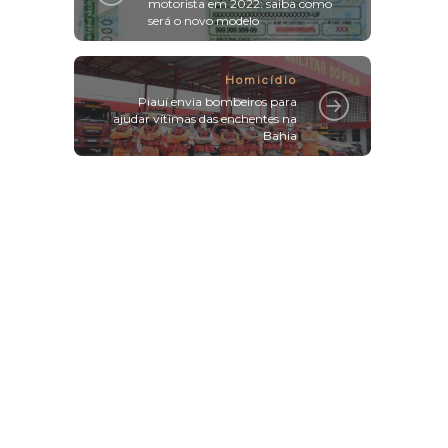
motorista em 2022: saiba como
será o novo modelo
Homicídio
Piauí envia bombeiros para
ajudar vítimas das enchentes na
Bahia