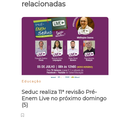
relacionadas
Educação
Enten
Seduc realiza 11ª revisão Pré-
Mesm
Enem Live no próximo domingo
preço
(5)
caiu