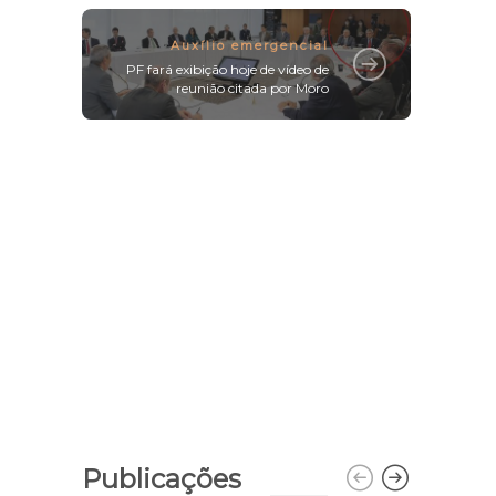
Auxílio emergencial
PF fará exibição hoje de vídeo de
reunião citada por Moro
Publicações