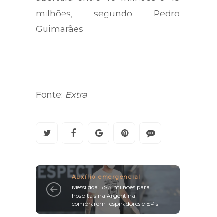
milhões, segundo Pedro
Guimarães
Fonte:
Extra
Auxílio emergencial
Messi doa R$ 3 milhões para
hospitais na Argentina
comprarem respiradores e EPIs