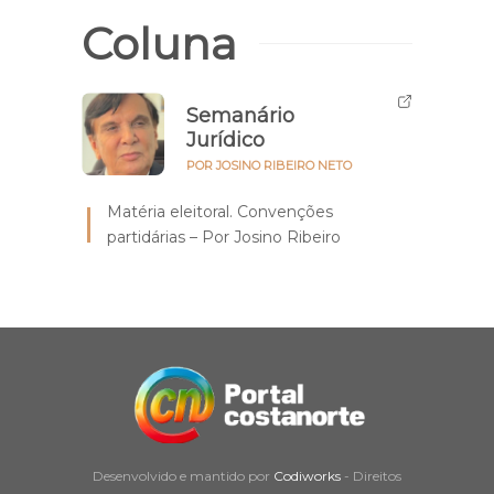
Coluna
Semanário
Jurídico
POR JOSINO RIBEIRO NETO
Matéria eleitoral. Convenções
partidárias – Por Josino Ribeiro
Desenvolvido e mantido por
Codiworks
- Direitos