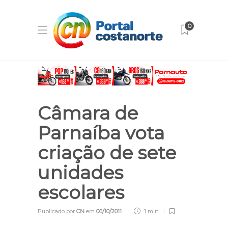
0
Câmara de
Parnaíba vota
criação de sete
unidades
escolares
Publicado por
CN
em
06/10/2011
1 min