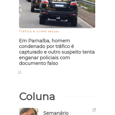
Tráfico e crime sexual
Segur
Em Parnaíba, homem
Políc
condenado por tráfico é
Veran
capturado e outro suspeito tenta
enganar policiais com
documento falso
Coluna
Semanário