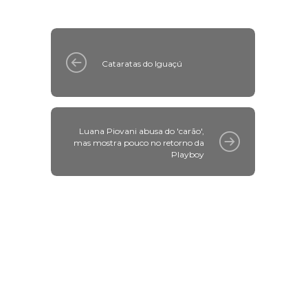
Cataratas do Iguaçú
Luana Piovani abusa do 'carão',
mas mostra pouco no retorno da
Playboy