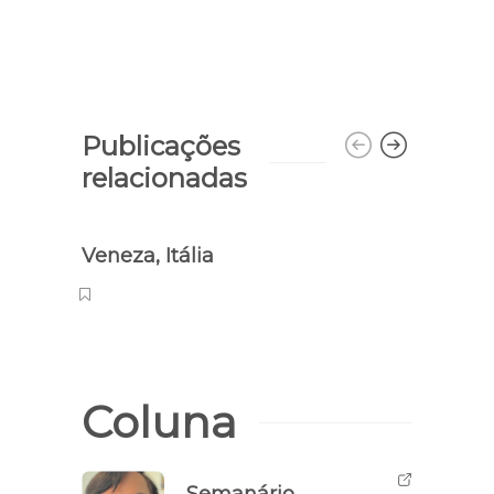
Publicações
relacionadas
Veneza, Itália
Paria
Piau
Coluna