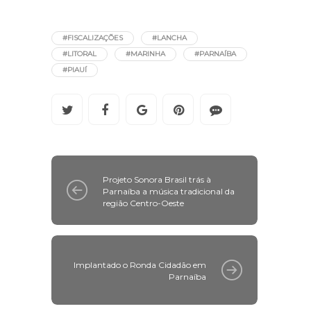
#FISCALIZAÇÕES
#LANCHA
#LITORAL
#MARINHA
#PARNAÍBA
#PIAUÍ
Projeto Sonora Brasil trás à
Parnaíba a música tradicional da
região Centro-Oeste
Implantado o Ronda Cidadão em
Parnaíba