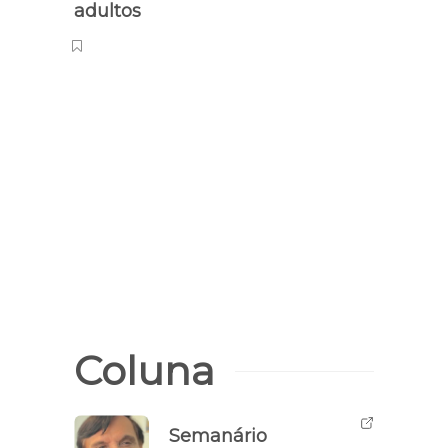
adultos
Crime 
Site
hacke
Políc
Coluna
Semanário