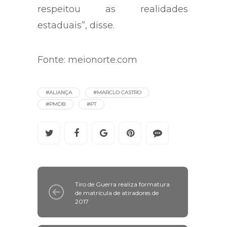
respeitou as realidades
estaduais”, disse.
Fonte: meionorte.com
#ALIANÇA
#MARCLO CASTRO
#PMDB
#PT
Tiro de Guerra realiza formatura
de matrícula de atiradores de
2017