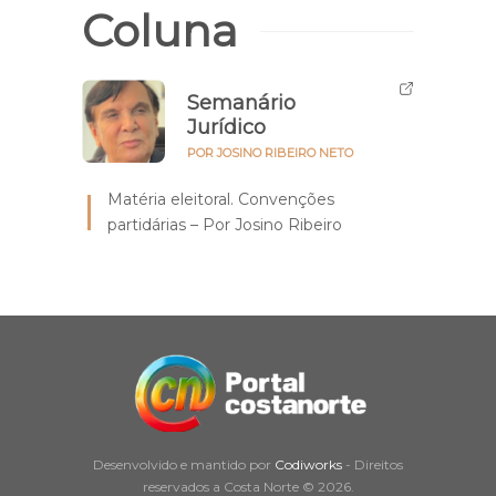
Coluna
Semanário
Jurídico
POR JOSINO RIBEIRO NETO
Matéria eleitoral. Convenções
partidárias – Por Josino Ribeiro
Desenvolvido e mantido por
Codiworks
- Direitos
reservados a Costa Norte © 2026.