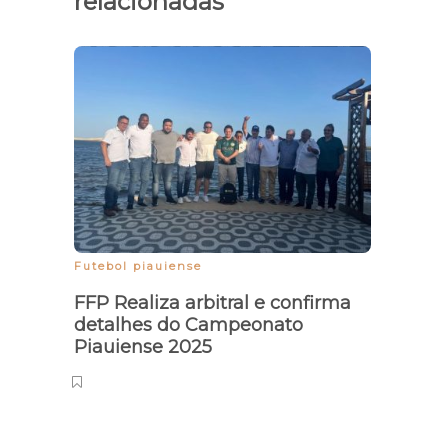
relacionadas
Próx
Piaui
(30)
Futebol piauiense
FFP Realiza arbitral e confirma
detalhes do Campeonato
Piauiense 2025