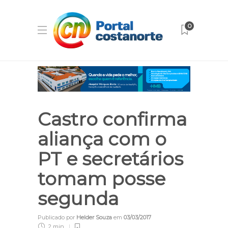
0
Castro confirma
aliança com o
PT e secretários
tomam posse
segunda
Publicado por
Helder Souza
em
03/03/2017
2 min