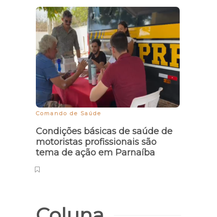
Traba
autô
do e
Comando de Saúde
Condições básicas de saúde de
motoristas profissionais são
tema de ação em Parnaíba
Coluna