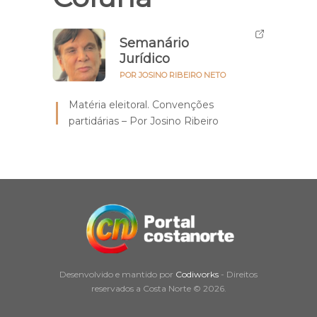
Semanário
Jurídico
POR JOSINO RIBEIRO NETO
Matéria eleitoral. Convenções
partidárias – Por Josino Ribeiro
Desenvolvido e mantido por
Codiworks
- Direitos
reservados a Costa Norte © 2026.