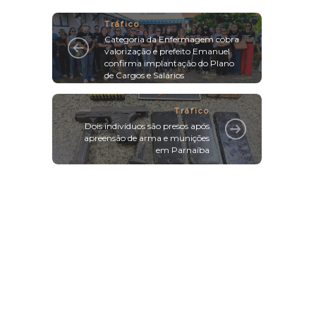
Tráfico
Categoria da Enfermagem cobra
valorização e prefeito Emanuel
confirma implantação do Plano
de Cargos e Salários
Tráfico
Dois indivíduos são presos após
apreensão de arma e munições
em Parnaíba