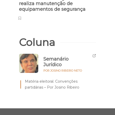
realiza manutenção de
inici
equipamentos de segurança
de 7
Coluna
Semanário
Jurídico
POR JOSINO RIBEIRO NETO
Matéria eleitoral. Convenções
partidárias – Por Josino Ribeiro