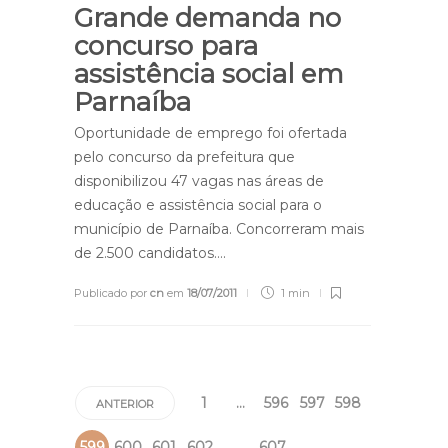
Grande demanda no
concurso para
assistência social em
Parnaíba
Oportunidade de emprego foi ofertada
pelo concurso da prefeitura que
disponibilizou 47 vagas nas áreas de
educação e assistência social para o
município de Parnaíba. Concorreram mais
de 2.500 candidatos….
Publicado por
cn
em
18/07/2011
1 min
1
…
596
597
598
ANTERIOR
599
600
601
602
…
607