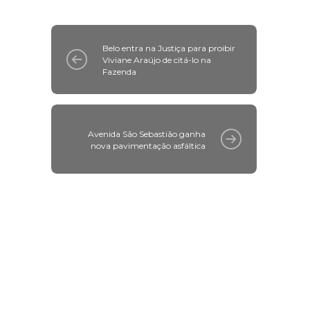
Belo entra na Justiça para proibir
Viviane Araújo de citá-lo na
Fazenda
Avenida São Sebastião ganha
nova pavimentação asfáltica