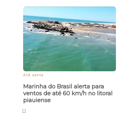
Até sexta
Solida
Marinha do Brasil alerta para
Nata
ventos de até 60 km/h no litoral
Parna
piauiense
parci
alim