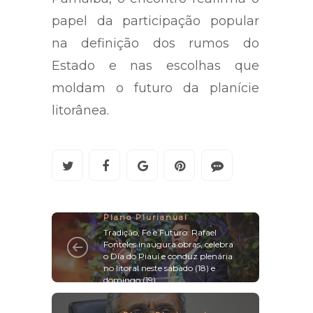
papel da participação popular
na definição dos rumos do
Estado e nas escolhas que
moldam o futuro da planície
litorânea.
Plano Plurianual
Tradição, Fé e Futuro: Rafael
Fonteles inaugura obras, celebra
o Dia do Piauí e conduz plenária
no litoral neste sábado (18) e
domingo (19)