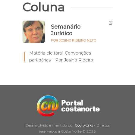
Coluna
Semanário
Jurídico
POR JOSINO RIBEIRO NETO
Matéria eleitoral. Convenções
partidárias – Por Josino Ribeiro
Desenvolvido e mantido por
Codiworks
- Direitos
reservados a Costa Norte © 2026.