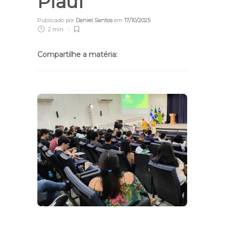
Piauí
Publicado por
Daniel Santos
em
17/10/2025
2 min
Compartilhe a matéria: