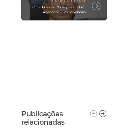
Plano Plurianual
Oton Lustosa. “O lago e a urbe”.
Romance – Josino Ribeiro
Publicações
relacionadas