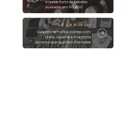
impede furto de bebidas
avaliadas em R$ 600
R$ 4,8 milhões
Suspeito de tráfico é preso com
crack, cocaína e maconha
durante operação em Parnaíba