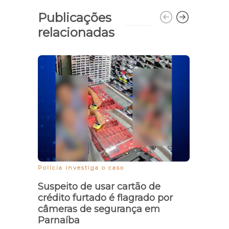
Publicações
relacionadas
Abril
Zé Ha
Polícia investiga o caso
Suspeito de usar cartão de
crédito furtado é flagrado por
câmeras de segurança em
Parnaíba