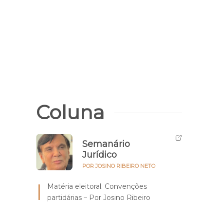
Violên
Chile
litor
bicic
Coluna
Semanário
Jurídico
POR JOSINO RIBEIRO NETO
Matéria eleitoral. Convenções
partidárias – Por Josino Ribeiro