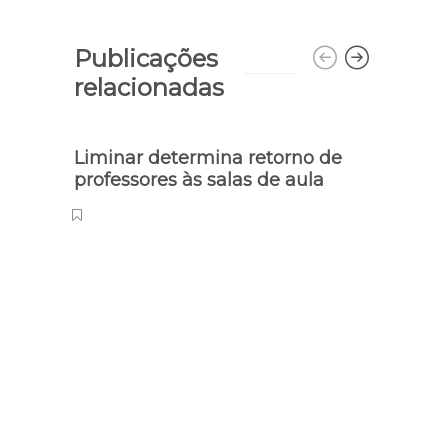
Publicações
relacionadas
Liminar determina retorno de
professores às salas de aula
Litera
Ações
celeb
Infan