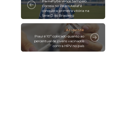
Parnahyba vence Sampaio
Correia no Pedro Alelaf e
conquista primeira vitória na
Série D do Brasileiro
Acidente
Piauí é 10º colocado quanto ao
percentual de jovens vacinados
contra HPV no país