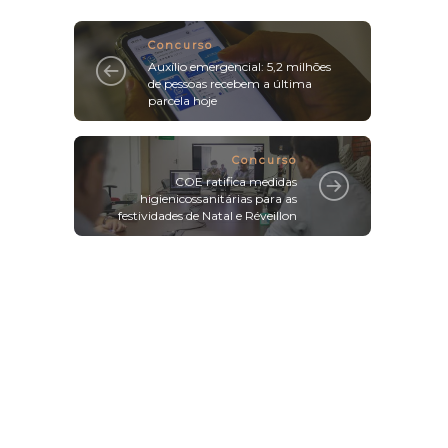
Concurso
Auxílio emergencial: 5,2 milhões
de pessoas recebem a última
parcela hoje
Concurso
COE ratifica medidas
higienicossanitárias para as
festividades de Natal e Réveillon