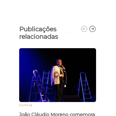
Publicações
relacionadas
Banc
Fena
grev
Cultura
João Cláudio Moreno comemora