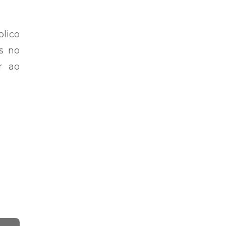
co em
or e
para
blico
s no
r ao