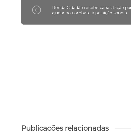
Ronda Cidadão recebe capacitação pa
ajudar no combate à poluição sonora