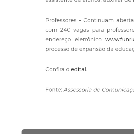
técnico em audiovisual, técnico
mecânica, técnico em secretar
intérprete de linguagem dos si
assistente de alunos, auxiliar de
Professores – Continuam aberta
com 240 vagas para professores
endereço eletrônico
www.funrio
processo de expansão da educaçã
Confira o
edital
.
Fonte:
Assessoria de Comunicaçã