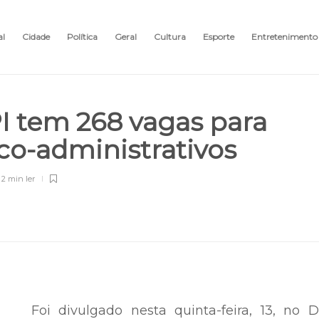
al
Cidade
Política
Geral
Cultura
Esporte
Entretenimento
I tem 268 vagas para
ico-administrativos
2 min
ler