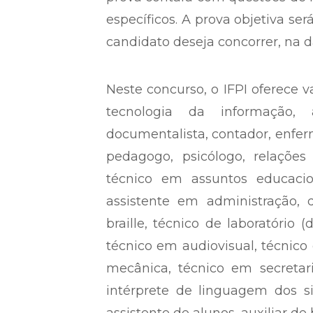
cargos de nível fundamental.
A seleção será composta de prova
prova contará com questões de l
específicos. A prova objetiva se
candidato deseja concorrer, na d
Neste concurso, o IFPI oferece v
tecnologia da informação, ar
documentalista, contador, enferm
pedagogo, psicólogo, relações 
técnico em assuntos educacio
assistente em administração, d
braille, técnico de laboratório 