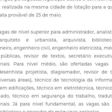
 objetiva, de caráter eliminatório e classificatór
íngua portuguesa, legislação básica e conhecim
rá realizada na mesma cidade de lotação para a q
ata provável de 25 de maio.
agas de nível superior para administrador, analis
quiteto e urbanista, arquivista, bibliotecá
eiro, engenheiro civil, engenheiro eletricista, mé
públicas, revisor de textos, secretário execut
nais. Para nível médio, são ofertadas vagas 
esenhista projetista, diagramador, revisor de 
(diversas áreas), técnico de tecnologia da inform