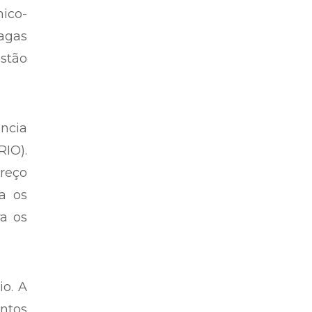
partidárias – Por Josino Ribeiro
iário
ico-
vagas
stão
ência
RIO).
reço
ra os
ra os