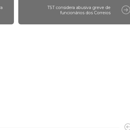
ra
TST considera abusiva greve de
funcionários dos Correios