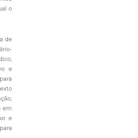
io. A
entos
ual o
ta de
rio-
dico,
ivo e
para
texto
ação,