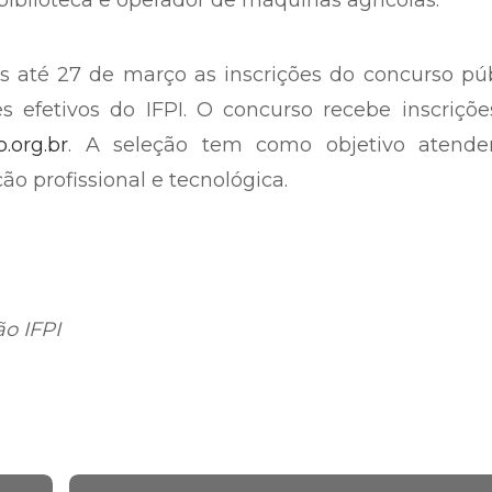
 em edificações, técnico em eletrotécnica, técni
iado, técnico em segurança do trabalho, tradut
nais. Já para nível fundamental, as vagas são 
 biblioteca e operador de máquinas agrícolas.
s até 27 de março as inscrições do concurso pú
 efetivos do IFPI. O concurso recebe inscriçõe
.org.br
. A seleção tem como objetivo atende
o profissional e tecnológica.
o IFPI