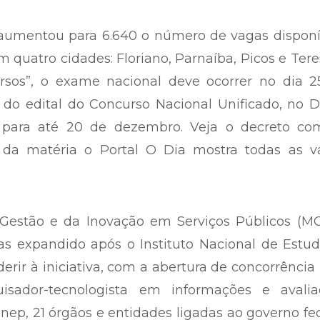
umentou para 6.640 o número de vagas disponív
m quatro cidades: Floriano, Parnaíba, Picos e Tere
os”, o exame nacional deve ocorrer no dia 2
 do edital do Concurso Nacional Unificado, no D
ta para até 20 de dezembro. Veja o decreto co
l da matéria o Portal O Dia mostra todas as v
Gestão e da Inovação em Serviços Públicos (MGI
s expandido após o Instituto Nacional de Estud
erir à iniciativa, com a abertura de concorrência
sador-tecnologista em informações e avalia
nep, 21 órgãos e entidades ligadas ao governo fe