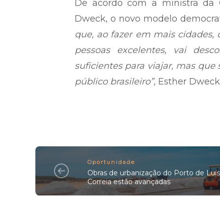
De acordo com a ministra da G
Dweck, o novo modelo democrati
que, ao fazer em mais cidades, o
pessoas excelentes, vai desco
suficientes para viajar, mas que
público brasileiro”,
Esther Dweck,
Oportunidade
Obras de urbanização do Porto de Luís
Correia estão avançadas