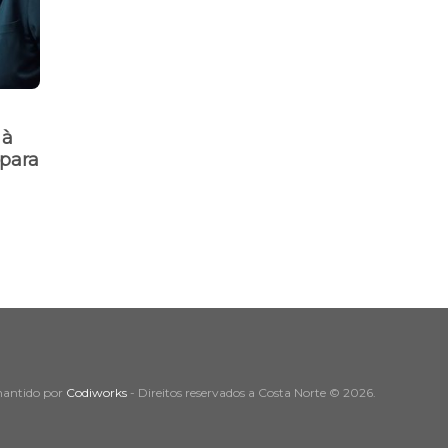
Qualidade!
 à
Saúde mental é essencial
para
para convívio mais saudável
mantido por
Codiworks
- Direitos reservados a Costa Norte © 2026.