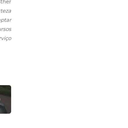
ther
rteza
aptar
rsos
rviço