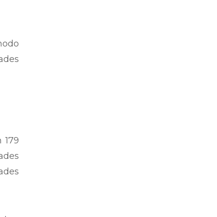
modo
dades
m 179
ades
dades