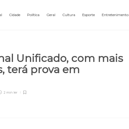
al
Cidade
Política
Geral
Cultura
Esporte
Entretenimento
al Unificado, com mais
s, terá prova em
2 min
ler