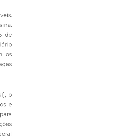
eis.
sina.
5 de
iário
m os
agas
), o
os e
 para
ções
deral