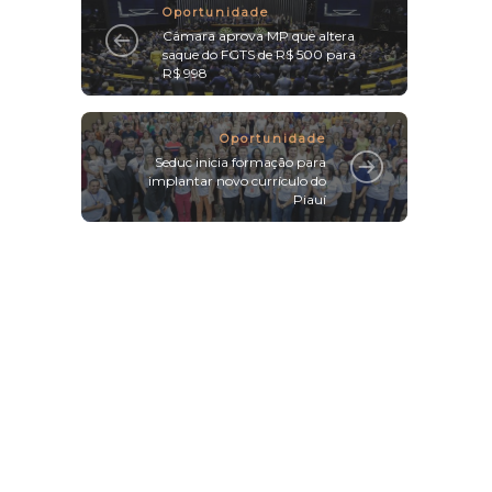
Oportunidade
Câmara aprova MP que altera
saque do FGTS de R$ 500 para
R$ 998
Oportunidade
Seduc inicia formação para
implantar novo currículo do
Piauí