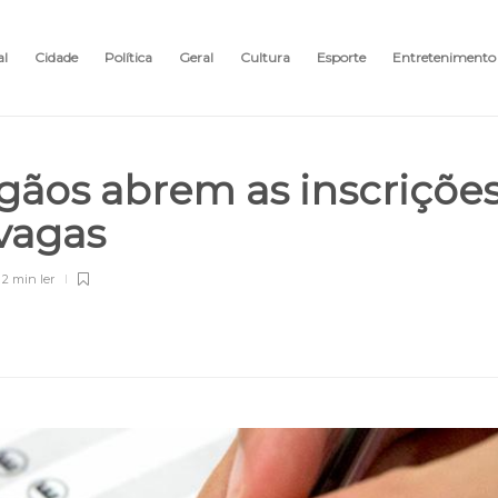
al
Cidade
Política
Geral
Cultura
Esporte
Entretenimento
rgãos abrem as inscriçõe
 vagas
2 min
ler