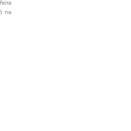
eira
ó na