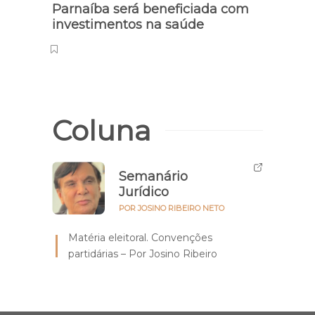
Parnaíba será beneficiada com
Pesq
investimentos na saúde
conc
maio
Coluna
Semanário
Jurídico
POR JOSINO RIBEIRO NETO
Matéria eleitoral. Convenções
partidárias – Por Josino Ribeiro