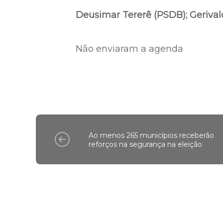
Deusimar Tererê (PSDB); Gerival
Não enviaram a agenda
Ao menos 265 municípios receberão
reforços na segurança na eleição