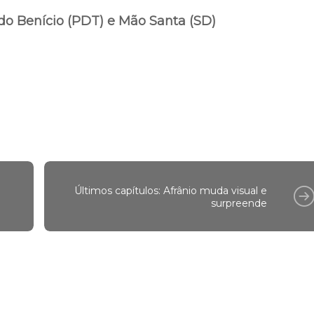
do Benício (PDT) e Mão Santa (SD)
Últimos capítulos: Afrânio muda visual e
surpreende