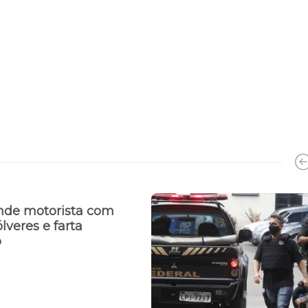
nde motorista com
vólveres e farta
o