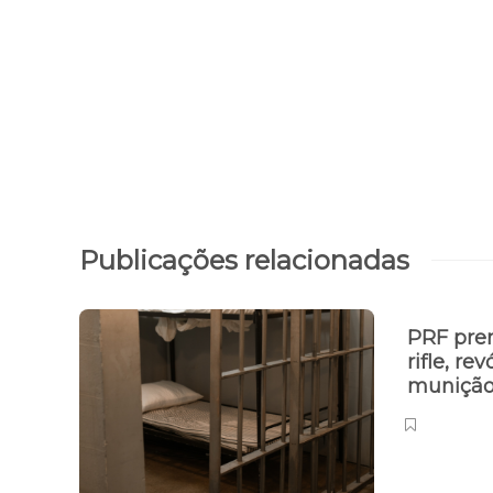
Publicações relacionadas
PRF pre
rifle, re
muniçã