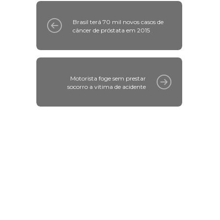
Brasil terá 70 mil novos casos de
câncer de próstata em 2015
Motorista foge sem prestar
socorro a vitima de acidente