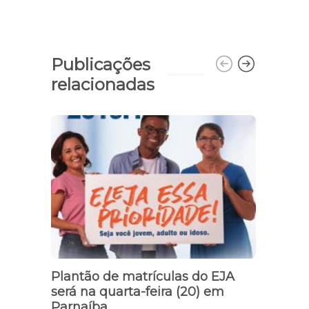
Publicações
relacionadas
Tráfic
Plantão de matrículas do EJA
será na quarta-feira (20) em
Mand
Parnaíba
apree