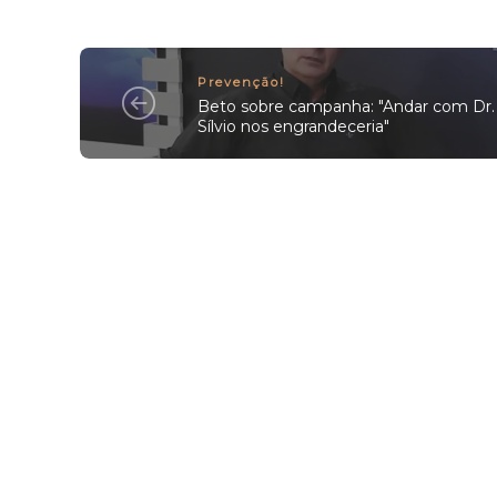
Prevenção!
Beto sobre campanha: "Andar com Dr.
Sílvio nos engrandeceria"