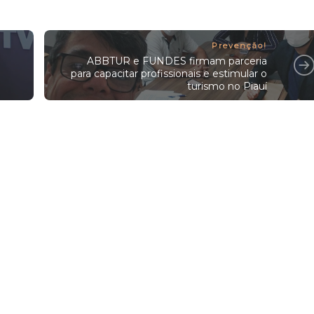
Prevenção!
ABBTUR e FUNDES firmam parceria
para capacitar profissionais e estimular o
turismo no Piauí