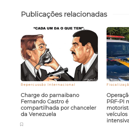
Publicações relacionadas
Repercussão Internacional
Fiscalizaç
Charge do parnaibano
Operação
Fernando Castro é
PRF-PI m
compartilhada por chanceler
motorist
da Venezuela
veículos
intensiv