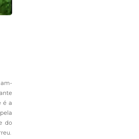
rnam-
ante
e é a
pela
e do
rreu.