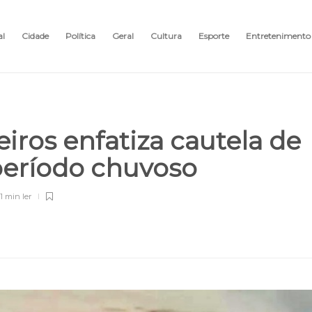
al
Cidade
Política
Geral
Cultura
Esporte
Entretenimento
ros enfatiza cautela de
período chuvoso
1 min
ler