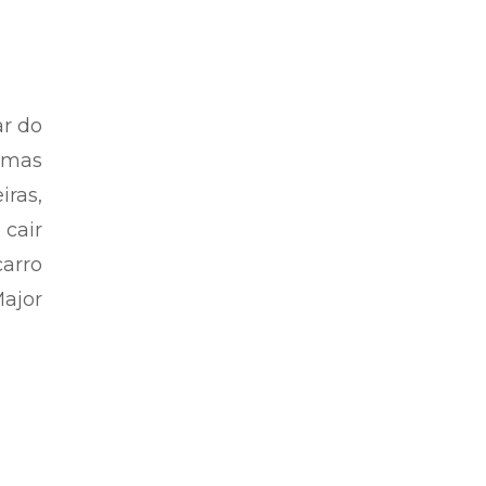
ar do
; mas
iras,
 cair
carro
ajor