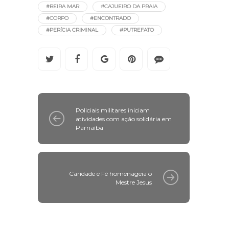
#BEIRA MAR
#CAJUEIRO DA PRAIA
#CORPO
#ENCONTRADO
#PERÍCIA CRIMINAL
#PUTREFATO
Policiais militares iniciam
atividades com ação solidária em
Parnaíba
Caridade e Fé homenageia o
Mestre Jesus