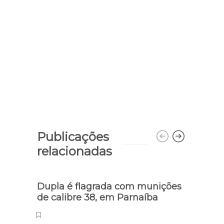
Publicações
relacionadas
Dupla é flagrada com munições
Home
de calibre 38, em Parnaíba
tiros
casa 