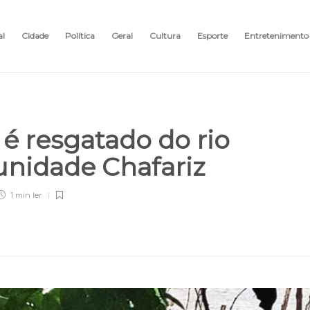
al
Cidade
Política
Geral
Cultura
Esporte
Entretenimento
é resgatado do rio
unidade Chafariz
1 min
ler