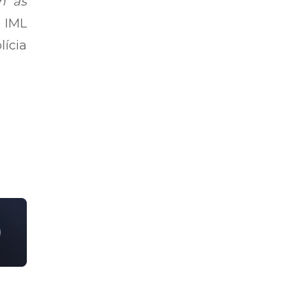
m as
O IML
ícia