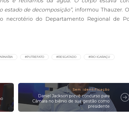
amos e retiramos da água. O corpo estava co
do estado de decomposição”
, informou Thauzer. 
o necrotério do Departamento Regional de Pol
ARNAÍBA
#PUTREFATO
#RESGATADO
#RIO IGARAÇU
Sem identificação
Daniel Jackson prevê concurso para
ão
Câmara no biênio de sua gestão como
presidente