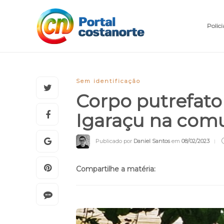
Polici
Sem identificação
Corpo putrefato 
Igaraçu na com
Publicado por
Daniel Santos
em
08/02/2023
Compartilhe a matéria: