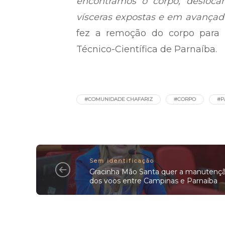
encontramos o corpo, desloc
vísceras expostas e em avança
fez a remoção do corpo para 
Técnico-Científica de Parnaíba.
#COMUNIDADE CHAFARIZ
#CORPO
#P
Sem identificação
Gracinha Mão Santa quer a manutenç
dos voos entre Campinas e Parnaíba