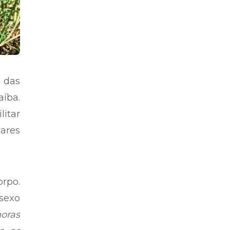
a das
aíba.
itar
lares
orpo.
sexo
horas