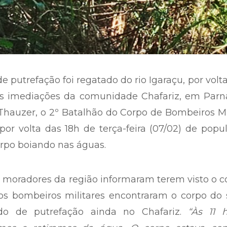
putrefação foi regatado do rio Igaraçu, por volt
nas imediações da comunidade Chafariz, em Parn
auzer, o 2º Batalhão do Corpo de Bombeiros Mil
or volta das 18h de terça-feira (07/02) de popu
rpo boiando nas águas.
moradores da região informaram terem visto o c
os bombeiros militares encontraram o corpo do 
o de putrefação ainda no Chafariz.
“Às 11 