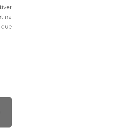
iver
otina
 que