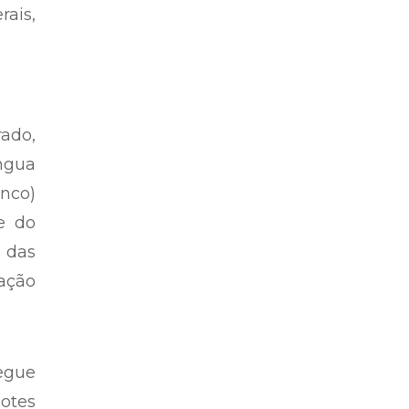
rais,
ado,
ngua
inco)
e do
u das
cação
egue
otes