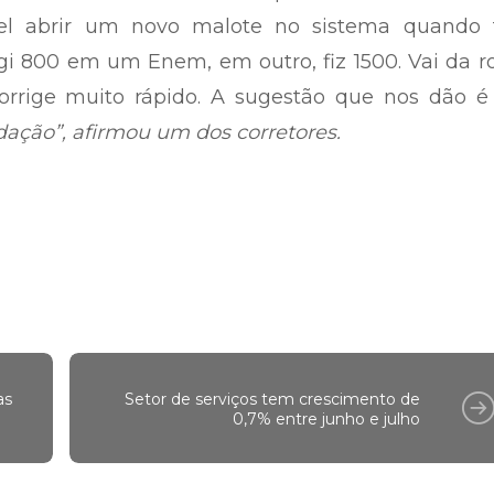
el abrir um novo malote no sistema quando t
igi 800 em um Enem, em outro, fiz 1500. Vai da r
rrige muito rápido. A sugestão que nos dão é
dação”, afirmou um dos corretores.
as
Setor de serviços tem crescimento de
0,7% entre junho e julho