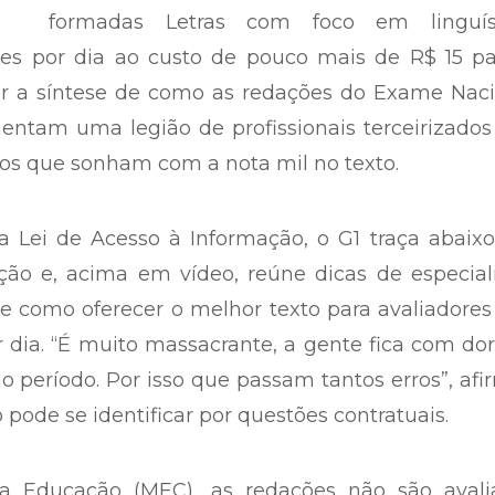
formadas Letras com foco em linguíst
es por dia ao custo de pouco mais de R$ 15 pa
ser a síntese de como as redações do Exame Nac
ntam uma legião de profissionais terceirizados
s que sonham com a nota mil no texto.
 Lei de Acesso à Informação, o G1 traça abaix
ão e, acima em vídeo, reúne dicas de especiali
re como oferecer o melhor texto para avaliadore
dia. “É muito massacrante, a gente fica com do
 período. Por isso que passam tantos erros”, af
 pode se identificar por questões contratuais.
a Educação (MEC), as redações não são avali