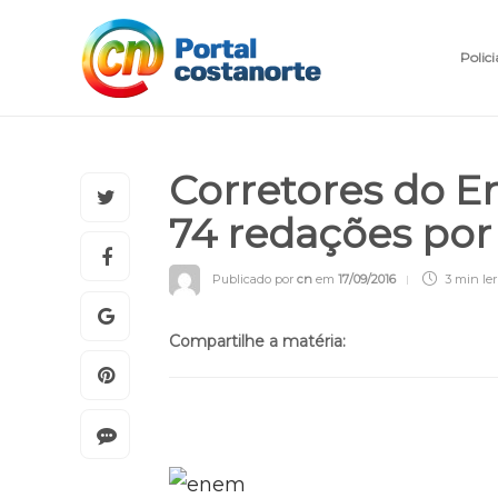
Polici
Corretores do 
74 redações por
Publicado por
cn
em
17/09/2016
3 min
ler
Compartilhe a matéria: