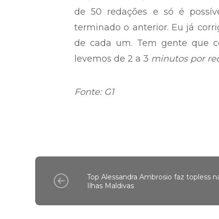
de 50 redações e só é possív
terminado o anterior. Eu já corr
de cada um. Tem gente que co
levemos de 2 a 3
minutos por re
Fonte: G1
Top Alessandra Ambrosio faz topless n
Ilhas Maldivas