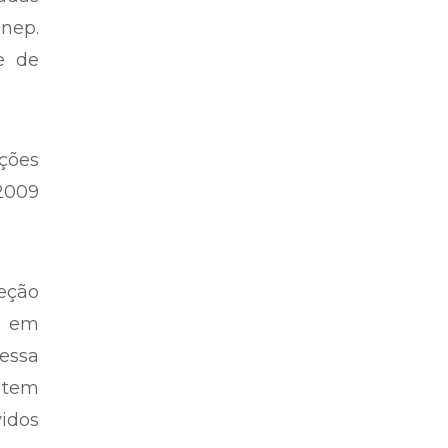
nep.
e de
ções
 2009
reção
e em
nessa
 tem
vidos