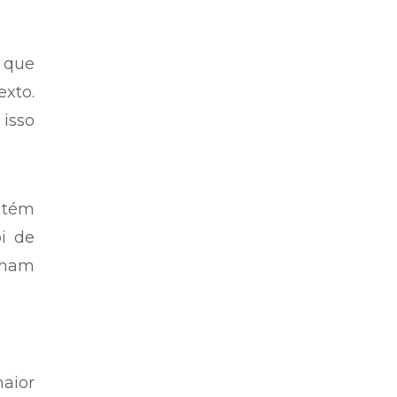
e que
exto.
isso
ntém
i de
inham
aior