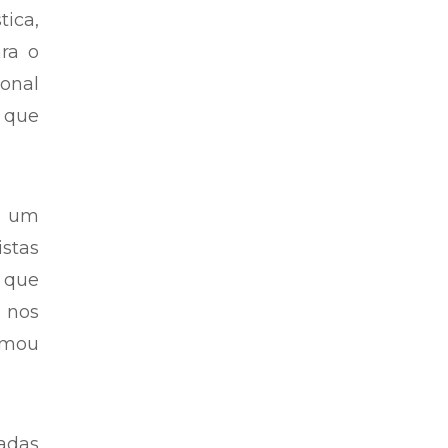
ica,
ra o
ional
 que
o um
stas
s que
r nos
irmou
adas