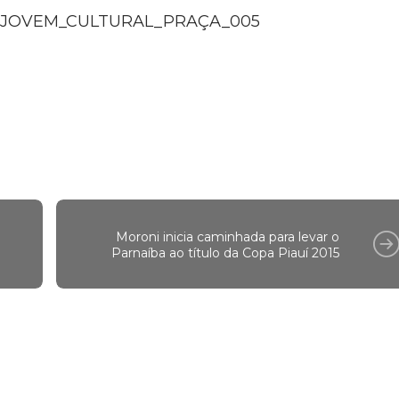
Moroni inicia caminhada para levar o
Parnaíba ao título da Copa Piauí 2015