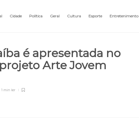
al
Cidade
Política
Geral
Cultura
Esporte
Entretenimento
aíba é apresentada no
projeto Arte Jovem
1 min
ler