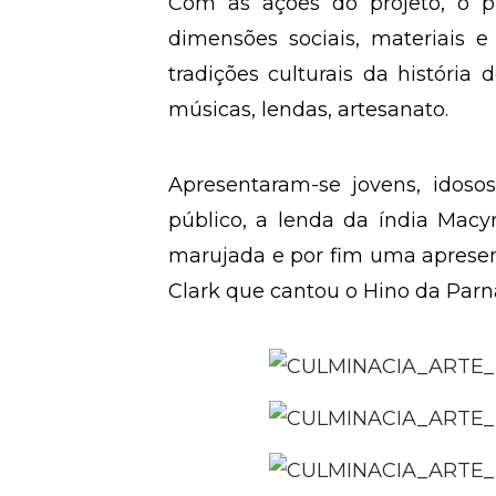
mostra, crianças, jovens e idoso
desenvolvidas nos projetos e pro
Com as ações do projeto, o 
dimensões sociais, materiais e
tradições culturais da história
músicas, lendas, artesanato.
Apresentaram-se jovens, idosos
público, a lenda da índia Mac
marujada e por fim uma apresen
Clark que cantou o Hino da Parn