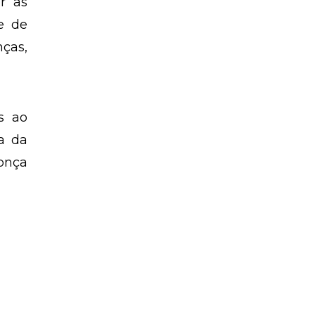
e são
r as
te de
nças,
es ao
a da
onça