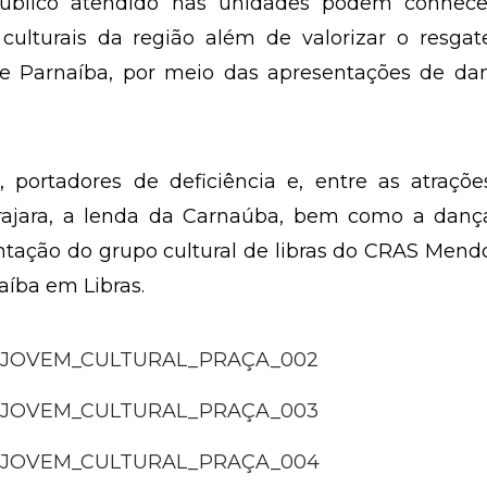
s realizaram apresentações artístico-culturais qu
gramas sociais.
público atendido nas unidades podem conhece
 culturais da região além de valorizar o resga
 de Parnaíba, por meio das apresentações de da
, portadores de deficiência e, entre as atraçõ
yrajara, a lenda da Carnaúba, bem como a danç
tação do grupo cultural de libras do CRAS Mend
aíba em Libras.