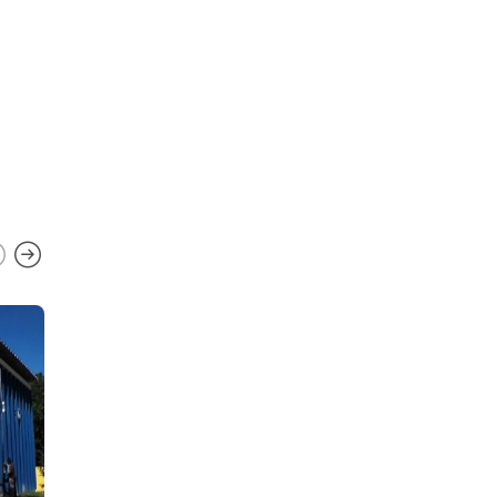
Capacitação do programa de
controle do tabagismo