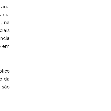
partidárias – Por Josino Ribeiro
taria
ania
l, na
ciais
ncia
de em
lico
ão da