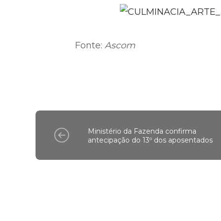
Fonte:
Ascom
Ministério da Fazenda confirma
antecipação do 13º dos aposentados