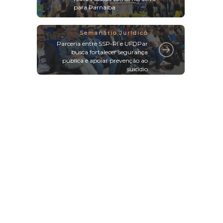
Assembleia Legislativa do Piauí
realiza sessão comemorativa
para Parnaíba
Semanário Jurídico
Parceria entre SSP-PI e UFDPar
busca fortalecer segurança
pública e apoiar prevenção ao
suicídio