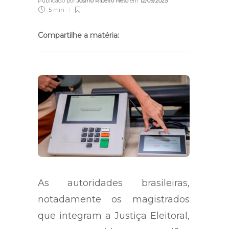
Josino Ribeiro
Publicado por
Josino Ribeiro Neto
em
12/09/2025
5 min
Compartilhe a matéria:
As autoridades brasileiras,
notadamente os magistrados