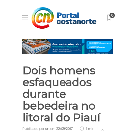
0
Dois homens
esfaqueados
durante
bebedeira no
litoral do Piauí
Publicado por
cn
em
22/09/2017
1 min