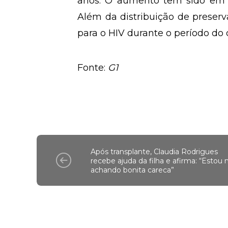
anos. O aumento tem sido em 
Além da distribuição de preserva
para o HIV durante o período do 
Fonte:
G1
Após transplante, Claudia Rodrigues
recebe ajuda da filha e afirma: “Estou
achando bonita careca”