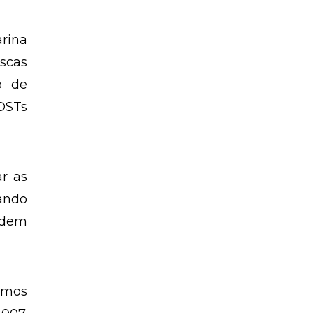
rina
scas
o de
DSTs
ar as
ando
odem
timos