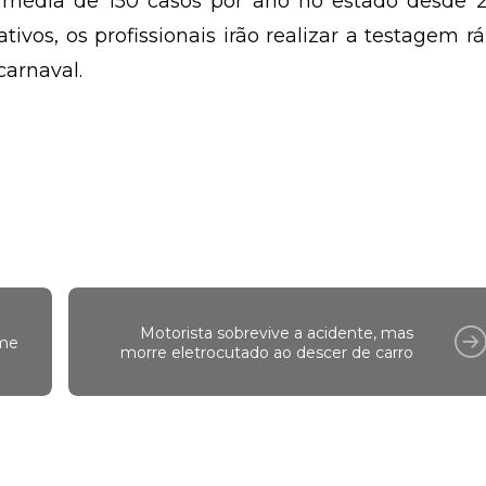
média de 150 casos por ano no estado desde 2
tivos, os profissionais irão realizar a testagem r
carnaval.
Motorista sobrevive a acidente, mas
 me
morre eletrocutado ao descer de carro