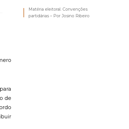
Matéria eleitoral. Convenções
partidárias – Por Josino Ribeiro
úmero
 para
ão de
cordo
ibuir