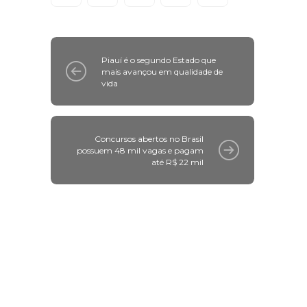
Piauí é o segundo Estado que
mais avançou em qualidade de
vida
Concursos abertos no Brasil
possuem 48 mil vagas e pagam
até R$ 22 mil