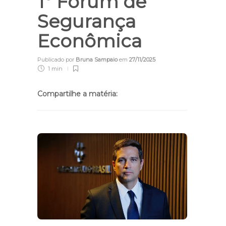
1º Fórum de
Segurança
Econômica
Publicado por
Bruna Sampaio
em
27/11/2025
1 min
Compartilhe a matéria: