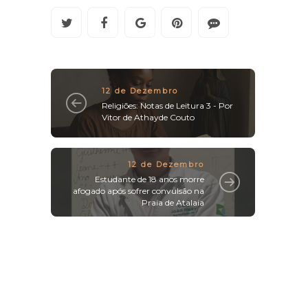
12 de Dezembro
Religiões: Notas de Leitura 3 - Por
Vitor de Athayde Couto
12 de Dezembro
Estudante de 18 anos morre
afogado após sofrer convulsão na
Praia de Atalaia