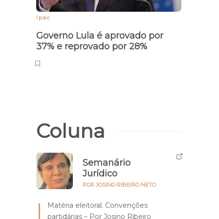
Ipec
Agenda
Governo Lula é aprovado por
Gove
37% e reprovado por 28%
cump
inau
em P
Coluna
Semanário
Jurídico
POR JOSINO RIBEIRO NETO
Matéria eleitoral. Convenções
partidárias – Por Josino Ribeiro