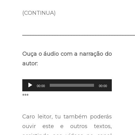
(CONTINUA)
_________________________________________
Ouça o áudio com a narração do
autor:
Tocador
de
00:00
00:00
áudio
***
Caro leitor, tu também poderás
ouvir este e outros textos,