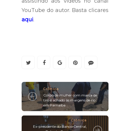
assistindo aos vídeos no canal
YouTube do autor. Basta clicares
aqui
.
Crônica
Corpo de mulher com marca de
tiro é achado às margens de rio
em Parnaíba
Crônica
Ex-presidente do Banco Central,