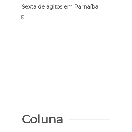
Sexta de agitos em Parnaíba
Crônic
O Go
Cou
Coluna