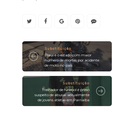
Substituição
Piauí é o estado com maior
número de mortes por acidente
de moto no país
Substituição
Treinador de futebol é preso
suspeito de abusar sexualmente
de jovens atletas em Parnaíba