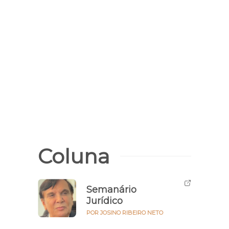
Dado
Parna
explo
núme
habi
Coluna
Semanário
Jurídico
POR JOSINO RIBEIRO NETO