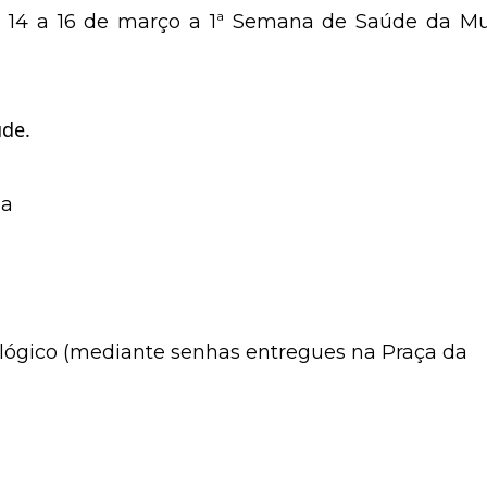
A FATECI, em homenagem
de 14 a 16 de março a 1ª Semana de Saúde da Mu
úde.
ia
ógico (mediante senhas entregues na Praça da