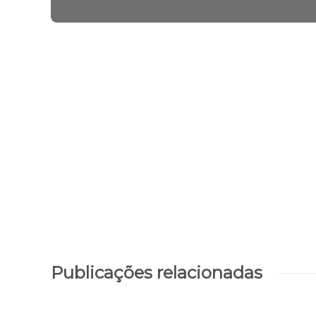
Agespisa comunica falta d'água em
bairros de Parnaíba