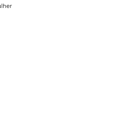
partidárias – Por Josino Ribeiro
 às
lher