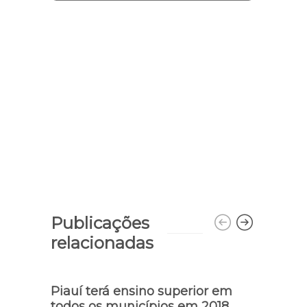
Publicações
relacionadas
Piauí terá ensino superior em
Piauí
todos os municípios em 2018
nos 