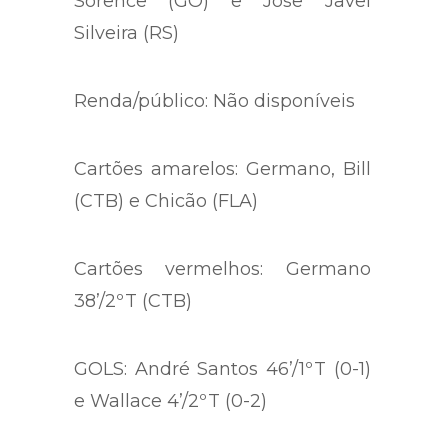
Auxiliares: Cristhian Passos
Sorence (GO) e Jose Javel
Silveira (RS)
Renda/público: Não disponíveis
Cartões amarelos: Germano, Bill
(CTB) e Chicão (FLA)
Cartões vermelhos: Germano
38’/2ºT (CTB)
GOLS: André Santos 46’/1ºT (0-1)
e Wallace 4’/2ºT (0-2)