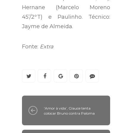
Andre Santos (Cáceres 26’/2ºT);
Hernane (Marcelo Moreno
45’/2ºT) e Paulinho. Técnico:
Jayme de Almeida.
Fonte:
Extra
‘Amor à vida’, Glauce tenta
colocar Bruno contra Paloma