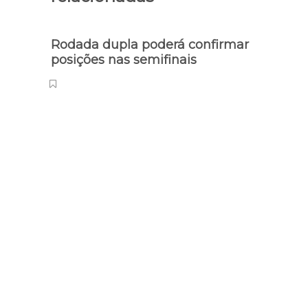
Publicações
relacionadas
Rodada dupla poderá confirmar
Chap
posições nas semifinais
colet