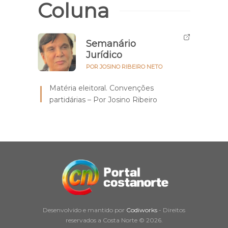
Coluna
Semanário
Jurídico
POR JOSINO RIBEIRO NETO
Matéria eleitoral. Convenções
partidárias – Por Josino Ribeiro