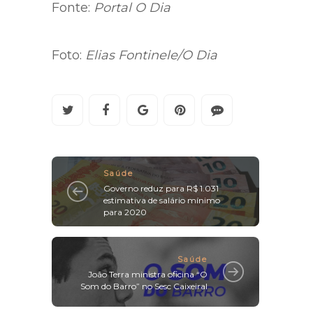
Fonte:
Portal O Dia
Foto:
Elias Fontinele/O Dia
Saúde
Governo reduz para R$ 1.031
estimativa de salário mínimo
para 2020
Saúde
João Terra ministra oficina “O
Som do Barro” no Sesc Caixeiral