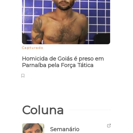
Capturado
Souve
Homicida de Goiás é preso em
Artes
Parnaíba pela Força Tática
que o
das 
Coluna
Semanário