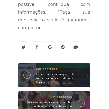
possível, contribua com
informações. “Faça sua
denúncia, o sigilo é garantido”,
completou.
Em operação
Homem é preso suspeito de
tentativa de homicídio em
Parnaíba
Em operação
Vítimas de estelionato fazem fila
na delegacia para denunciar