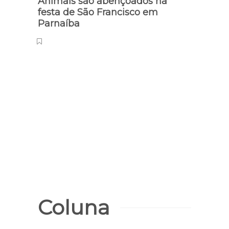
Animais são abençoados na
festa de São Francisco em
Parnaíba
Roubo
Pres
cond
de p
Coluna