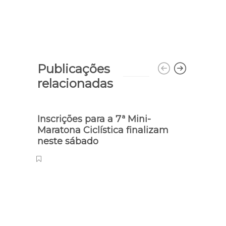
Publicações
relacionadas
Inscrições para a 7ª Mini-
Conc
Maratona Ciclística finalizam
mil 
neste sábado
23.8