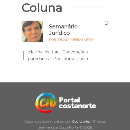
Coluna
Semanário
Jurídico
POR JOSINO RIBEIRO NETO
Matéria eleitoral. Convenções
partidárias – Por Josino Ribeiro
Desenvolvido e mantido por
Codiworks
- Direitos
reservados a Costa Norte © 2026.