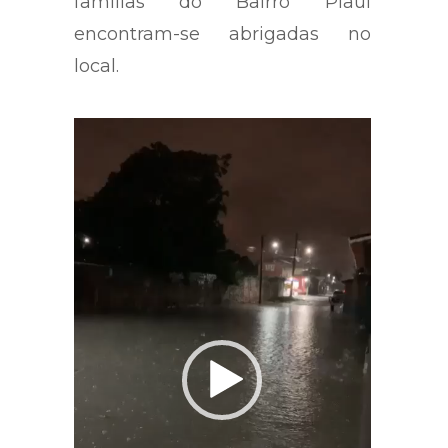
famílias do Bairro Piauí
encontram-se abrigadas no
local.
Tocador
de
vídeo