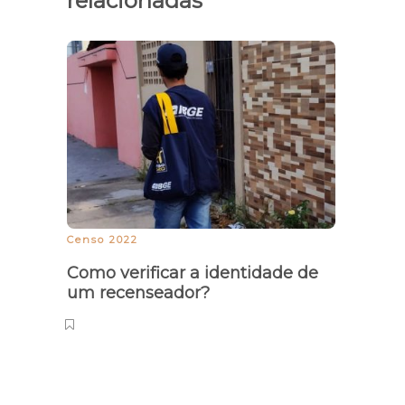
relacionadas
Censo 2022
Palpit
Como verificar a identidade de
Poss
um recenseador?
Enem
estu