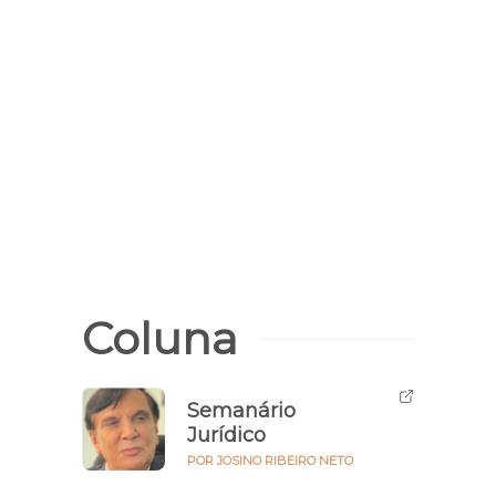
Pagam
INSS 
e ben
quint
Coluna
Semanário
Jurídico
POR JOSINO RIBEIRO NETO