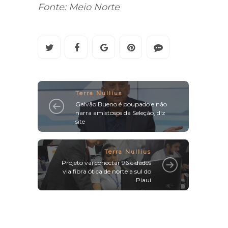
Fonte: Meio Norte
Terra Nullius
Galvão Bueno é poupado e não
narra amistosos da Seleção, diz
site
Terra Nullius
Projeto vai conectar 96 cidades
via fibra ótica de norte a sul do
Piauí