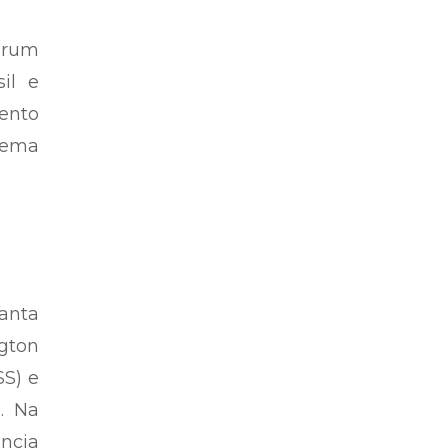
órum
il e
ento
 tema
Santa
ngton
SS) e
). Na
ência