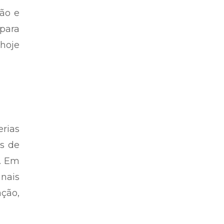
ão e
para
 hoje
rias
s de
. Em
inais
ção,