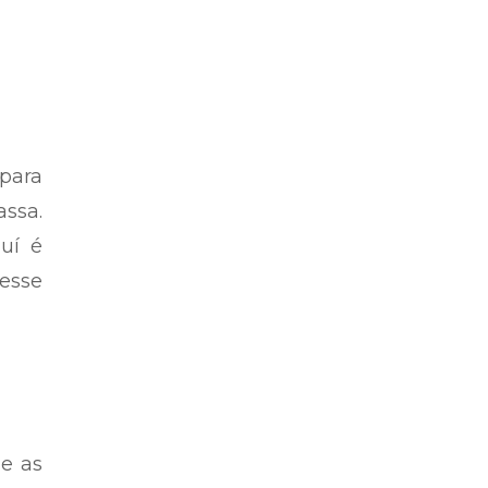
 para
ssa.
uí é
 esse
e as