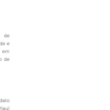
a de
úde e
es em
o de
dato
iauí