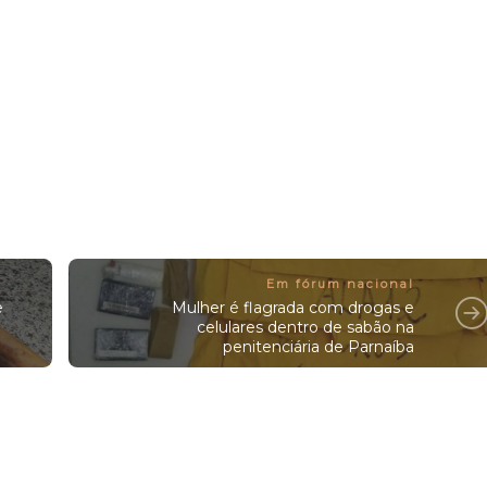
Em fórum nacional
e
Mulher é flagrada com drogas e
celulares dentro de sabão na
penitenciária de Parnaíba