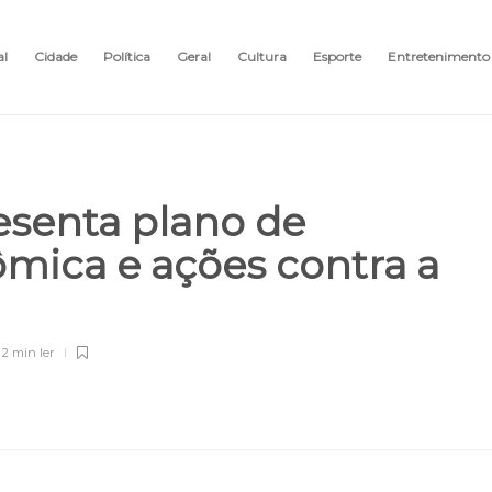
al
Cidade
Política
Geral
Cultura
Esporte
Entretenimento
esenta plano de
mica e ações contra a
2 min
ler