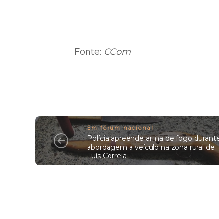
Fonte:
CCom
Em fórum nacional
Polícia apreende arma de fogo durant
abordagem a veículo na zona rural de
Luís Correia